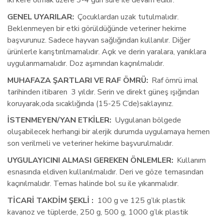
iki kere olmak üzere 3-4 gün süre ile devam edilir.
GENEL UYARILAR:
 Çocuklardan uzak tutulmalıdır. 
Beklenmeyen bir etki görüldüğünde veteriner hekime 
başvurunuz. Sadece hayvan sağlığından kullanılır. Diğer 
ürünlerle karıştırılmamalıdır. Açık ve derin yaralara, yanıklara 
uygulanmamalıdır. Doz aşımından kaçınılmalıdır.
MUHAFAZA ŞARTLARI VE RAF ÖMRÜ: 
Raf ömrü imal 
tarihinden itibaren  3 yıldır. Serin ve direkt güneş ışığından 
koruyarak,oda sıcaklığında (15-25 C’de)saklayınız.
İSTENMEYEN/YAN ETKİLER:
 Uygulanan bölgede 
oluşabilecek herhangi bir alerjik durumda uygulamaya hemen 
son verilmeli ve veteriner hekime başvurulmalıdır. 
UYGULAYICINI ALMASI GEREKEN ÖNLEMLER: 
Kullanım 
esnasında eldiven kullanılmalıdır. Deri ve göze temasından 
kaçınılmalıdır. Temas halinde bol su ile yıkanmalıdır.
TİCARİ TAKDİM ŞEKLİ
:
 100 g ve 125 g’lık plastik 
kavanoz ve tüplerde, 250 g, 500 g, 1000 g’lık plastik 