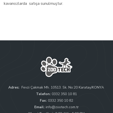
kavanozlarda  satışa sunulmuştur.
Adres:
 Fevzi Çakmak Mh. 10513. Sk. No:20 Karatay/KONYA 
Telefon:
0332 350 10 81
Fax:
0332 350 10 82
Email:
info@zootech.com.tr