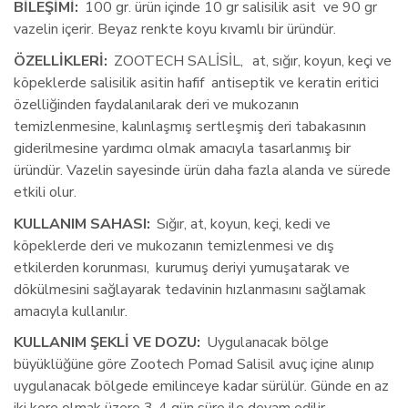
BİLEŞİMİ: 
100 gr. ürün içinde 10 gr salisilik asit  ve 90 gr 
vazelin içerir. Beyaz renkte koyu kıvamlı bir üründür. 
ÖZELLİKLERİ: 
ZOOTECH SALİSİL,
at, sığır, koyun, keçi ve 
köpeklerde salisilik asitin hafif  antiseptik ve keratin eritici 
özelliğinden faydalanılarak deri ve mukozanın 
temizlenmesine, kalınlaşmış sertleşmiş deri tabakasının 
giderilmesine yardımcı olmak amacıyla tasarlanmış bir 
üründür. Vazelin sayesinde ürün daha fazla alanda ve sürede 
etkili olur.
KULLANIM SAHASI: 
Sığır, at, koyun, keçi, kedi ve 
köpeklerde deri ve mukozanın temizlenmesi ve dış 
etkilerden korunması, 
kurumuş deriyi yumuşatarak ve 
dökülmesini sağlayarak tedavinin hızlanmasını sağlamak 
amacıyla kullanılır.
KULLANIM ŞEKLİ VE DOZU: 
Uygulanacak bölge 
büyüklüğüne göre Zootech Pomad Salisil avuç içine alınıp 
uygulanacak bölgede emilinceye kadar sürülür. Günde en az 